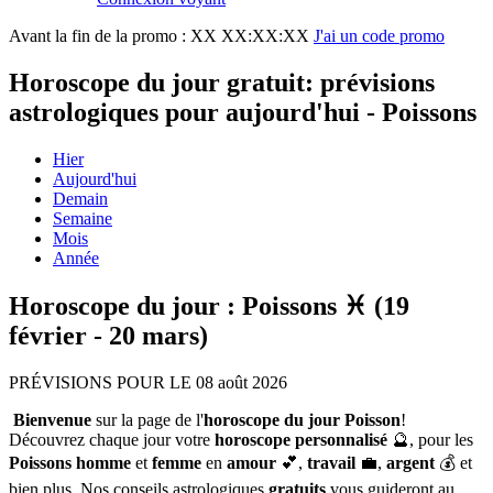
Avant la fin de la promo :
XX XX:XX:XX
J'ai un code promo
Horoscope du jour gratuit: prévisions
astrologiques pour aujourd'hui - Poissons
Hier
Aujourd'hui
Demain
Semaine
Mois
Année
Horoscope du jour : Poissons ♓ (19
février - 20 mars)
PRÉVISIONS POUR LE 08 août 2026
Bienvenue
sur la page de l'
horoscope du jour Poisson
!
Découvrez chaque jour votre
horoscope personnalisé
🔮, pour les
Poissons homme
et
femme
en
amour
💕,
travail
💼,
argent
💰 et
bien plus. Nos conseils astrologiques
gratuits
vous guideront au