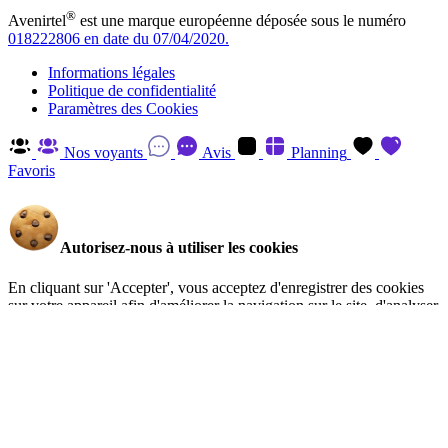
®
Avenirtel
est une marque européenne déposée sous le numéro
018222806 en date du 07/04/2020.
Informations légales
Politique de confidentialité
Paramètres des Cookies
Nos voyants
Avis
Planning
Favoris
Autorisez-nous à utiliser les cookies
En cliquant sur 'Accepter', vous acceptez d'enregistrer des cookies
sur votre appareil afin d'améliorer la navigation sur le site, d'analyser
l'utilisation du site et d'aider à nos efforts de marketing. Vous pouvez
en savoir plus et retirer votre consentement à tout moment en visitant
la Politique de confidentialité
.
Gérer
Accepter
Réglages RGPD: Gestion Des Cookies