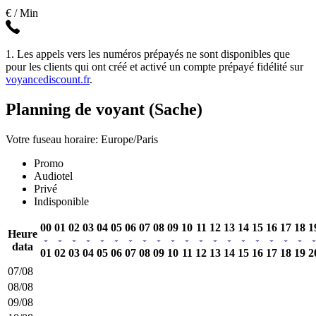
€ / Min
1. Les appels vers les numéros prépayés ne sont disponibles que
pour les clients qui ont créé et activé un compte prépayé fidélité sur
voyancediscount.fr
.
Planning de voyant (Sache)
Votre fuseau horaire: Europe/Paris
Promo
Audiotel
Privé
Indisponible
00
01
02
03
04
05
06
07
08
09
10
11
12
13
14
15
16
17
18
1
Heure
data
01
02
03
04
05
06
07
08
09
10
11
12
13
14
15
16
17
18
19
2
07/08
08/08
09/08