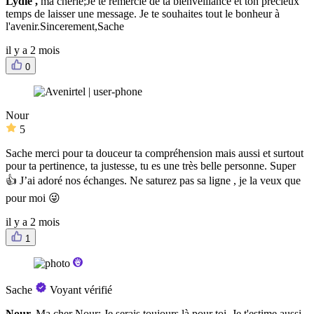
Lydie ,
ma chérie;Je te remercie de ta bienveillance et ton précieux
temps de laisser une message. Je te souhaites tout le bonheur à
l'avenir.Sincerement,Sache
il y a 2 mois
0
Nour
5
Sache merci pour ta douceur ta compréhension mais aussi et surtout
pour ta pertinence, ta justesse, tu es une très belle personne. Super
👍 J’ai adoré nos échanges. Ne saturez pas sa ligne , je la veux que
pour moi 😜
il y a 2 mois
1
Sache
Voyant vérifié
Nour,
Ma cher Nour; Je serais toujours là pour toi. Je t'estime aussi