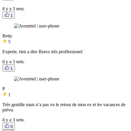
il y a 3 sem.
1
Betty
5
Experte, rien a dire Bravo très proffessionel
il y a 3 sem.
1
P
1
Très gentille mais n’a pas vu le retour de mon ex et les vacances de
prévu.
il y a 3 sem.
0