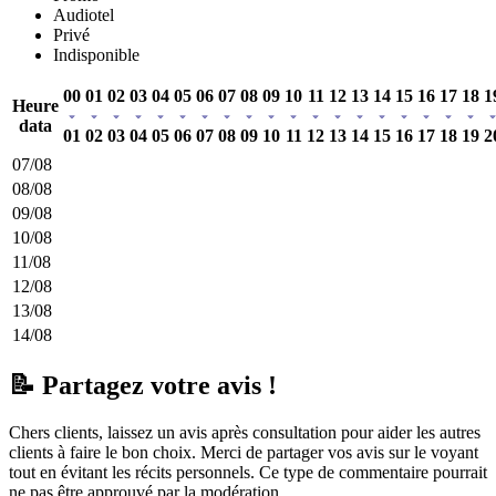
Audiotel
Privé
Indisponible
00
01
02
03
04
05
06
07
08
09
10
11
12
13
14
15
16
17
18
1
Heure
data
01
02
03
04
05
06
07
08
09
10
11
12
13
14
15
16
17
18
19
2
07/08
08/08
09/08
10/08
11/08
12/08
13/08
14/08
📝 Partagez votre avis !
Chers clients, laissez un avis après consultation pour aider les autres
clients à faire le bon choix. Merci de partager vos avis sur le voyant
tout en évitant les récits personnels. Ce type de commentaire pourrait
ne pas être approuvé par la modération.