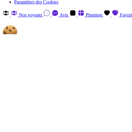
Paramètres des Cookies
Nos voyants
Avis
Planning
Favori
Autorisez-nous à utiliser les cookies
En cliquant sur 'Accepter', vous acceptez d'enregistrer des cookies sur v
savoir plus et retirer votre consentement à tout moment en visitant
la P
Gérer
Accepter
Réglages RGPD: Gestion Des Cookies
Session
Le cookie de session est essentiel au fonctionnement de ce site et ne p
Analytics
Les cookies Analytics, provenant du tiers, ont pour finalité de recueill