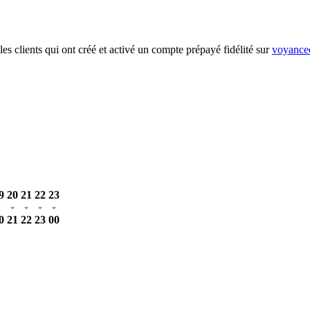
es clients qui ont créé et activé un compte prépayé fidélité sur
voyanced
9
20
21
22
23
0
21
22
23
00