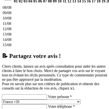
01
02
03
04
05
06
07
08
09
10
11
12
13
14
15
16
17
18
19
2
08/08
09/08
10/08
11/08
12/08
13/08
14/08
15/08
📝 Partagez votre avis !
Chers clients, laissez un avis après consultation pour aider les autres
clients à faire le bon choix. Merci de partager vos avis sur le voyant
tout en évitant les récits personnels. Ce type de commentaire pourrait
ne pas être approuvé par la modération.
Pour en savoir plus sur nos critères de publication et obtenir des
conseils sur la rédaction de vos avis,
cliquez ici.
Votre prénom *
Votre téléphone *