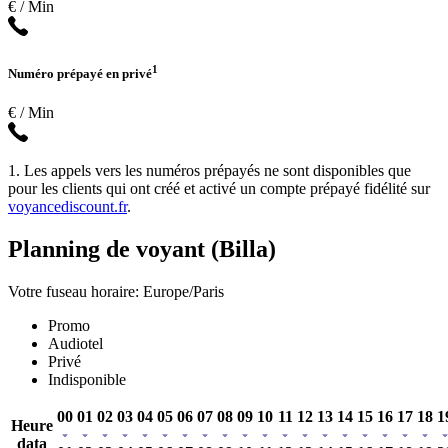
€ / Min
1
Numéro prépayé en privé
€ / Min
1. Les appels vers les numéros prépayés ne sont disponibles que
pour les clients qui ont créé et activé un compte prépayé fidélité sur
voyancediscount.fr
.
Planning de voyant (Billa)
Votre fuseau horaire: Europe/Paris
Promo
Audiotel
Privé
Indisponible
00
01
02
03
04
05
06
07
08
09
10
11
12
13
14
15
16
17
18
1
Heure
data