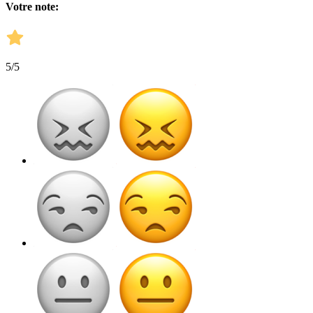
Votre note:
5
/5