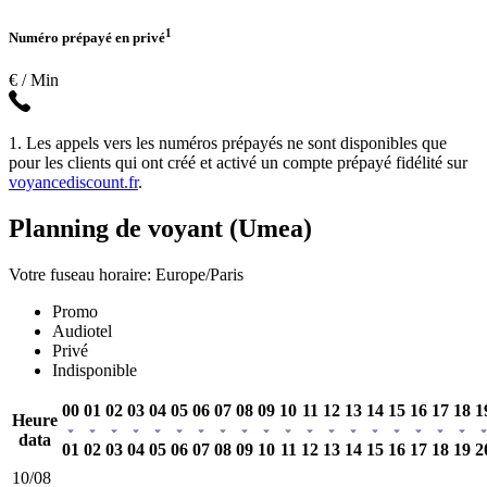
1
Numéro prépayé en privé
€ / Min
1. Les appels vers les numéros prépayés ne sont disponibles que
pour les clients qui ont créé et activé un compte prépayé fidélité sur
voyancediscount.fr
.
Planning de voyant (Umea)
Votre fuseau horaire: Europe/Paris
Promo
Audiotel
Privé
Indisponible
00
01
02
03
04
05
06
07
08
09
10
11
12
13
14
15
16
17
18
1
Heure
data
01
02
03
04
05
06
07
08
09
10
11
12
13
14
15
16
17
18
19
2
10/08