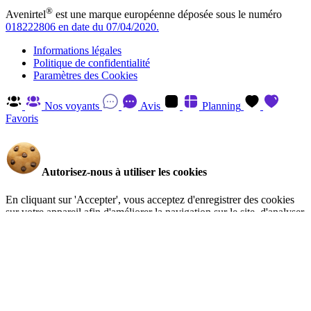
®
Avenirtel
est une marque européenne déposée sous le numéro
018222806 en date du 07/04/2020.
Informations légales
Politique de confidentialité
Paramètres des Cookies
Nos voyants
Avis
Planning
Favoris
Autorisez-nous à utiliser les cookies
En cliquant sur 'Accepter', vous acceptez d'enregistrer des cookies
sur votre appareil afin d'améliorer la navigation sur le site, d'analyser
l'utilisation du site et d'aider à nos efforts de marketing. Vous pouvez
en savoir plus et retirer votre consentement à tout moment en visitant
la Politique de confidentialité
.
Gérer
Accepter
Réglages RGPD: Gestion Des Cookies