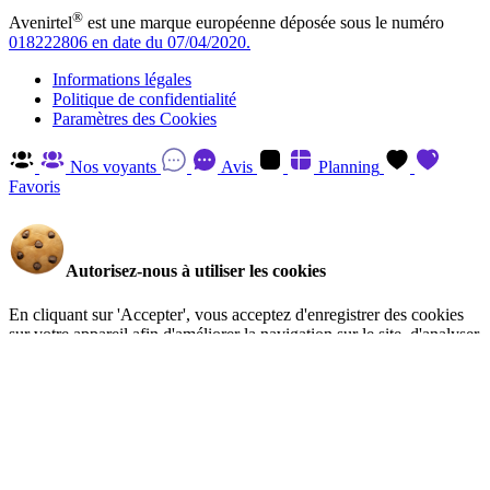
®
Avenirtel
est une marque européenne déposée sous le numéro
018222806 en date du 07/04/2020.
Informations légales
Politique de confidentialité
Paramètres des Cookies
Nos voyants
Avis
Planning
Favoris
Autorisez-nous à utiliser les cookies
En cliquant sur 'Accepter', vous acceptez d'enregistrer des cookies
sur votre appareil afin d'améliorer la navigation sur le site, d'analyser
l'utilisation du site et d'aider à nos efforts de marketing. Vous pouvez
en savoir plus et retirer votre consentement à tout moment en visitant
la Politique de confidentialité
.
Gérer
Accepter
Réglages RGPD: Gestion Des Cookies