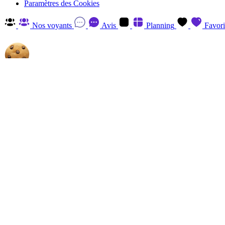
Paramètres des Cookies
Nos voyants
Avis
Planning
Favori
Autorisez-nous à utiliser les cookies
En cliquant sur 'Accepter', vous acceptez d'enregistrer des cookies sur v
savoir plus et retirer votre consentement à tout moment en visitant
la P
Gérer
Accepter
Réglages RGPD: Gestion Des Cookies
Session
Le cookie de session est essentiel au fonctionnement de ce site et ne p
Analytics
Les cookies Analytics, provenant du tiers, ont pour finalité de recueill