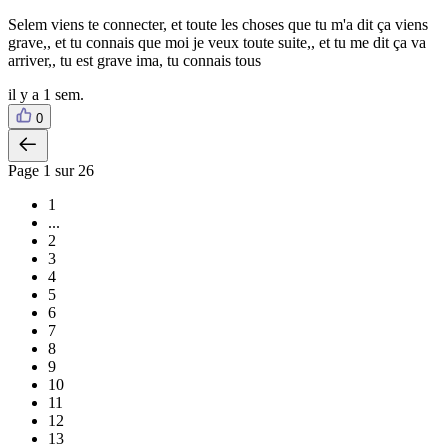
Selem viens te connecter, et toute les choses que tu m'a dit ça viens
grave,, et tu connais que moi je veux toute suite,, et tu me dit ça va
arriver,, tu est grave ima, tu connais tous
il y a 1 sem.
0
Page
1
sur 26
1
...
2
3
4
5
6
7
8
9
10
11
12
13