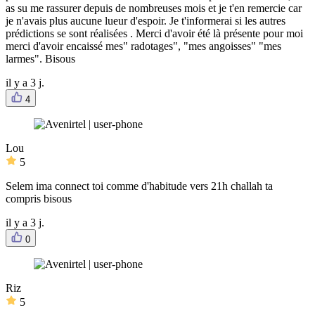
as su me rassurer depuis de nombreuses mois et je t'en remercie car
je n'avais plus aucune lueur d'espoir. Je t'informerai si les autres
prédictions se sont réalisées . Merci d'avoir été là présente pour moi
merci d'avoir encaissé mes" radotages", "mes angoisses" "mes
larmes". Bisous
il y a 3 j.
4
Lou
5
Selem ima connect toi comme d'habitude vers 21h challah ta
compris bisous
il y a 3 j.
0
Riz
5