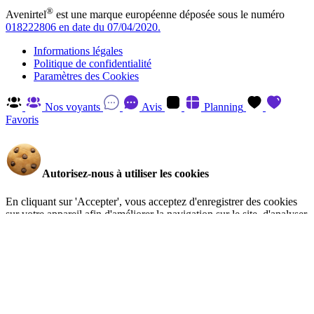
®
Avenirtel
est une marque européenne déposée sous le numéro
018222806 en date du 07/04/2020.
Informations légales
Politique de confidentialité
Paramètres des Cookies
Nos voyants
Avis
Planning
Favoris
Autorisez-nous à utiliser les cookies
En cliquant sur 'Accepter', vous acceptez d'enregistrer des cookies
sur votre appareil afin d'améliorer la navigation sur le site, d'analyser
l'utilisation du site et d'aider à nos efforts de marketing. Vous pouvez
en savoir plus et retirer votre consentement à tout moment en visitant
la Politique de confidentialité
.
Gérer
Accepter
Réglages RGPD: Gestion Des Cookies