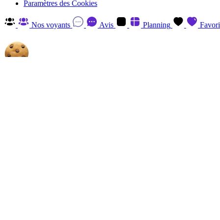
Paramètres des Cookies
Nos voyants
Avis
Planning
Favori
Autorisez-nous à utiliser les cookies
En cliquant sur 'Accepter', vous acceptez d'enregistrer des cookies sur v
savoir plus et retirer votre consentement à tout moment en visitant
la P
Gérer
Accepter
Réglages RGPD: Gestion Des Cookies
Session
Le cookie de session est essentiel au fonctionnement de ce site et ne p
Analytics
Les cookies Analytics, provenant du tiers, ont pour finalité de recueill