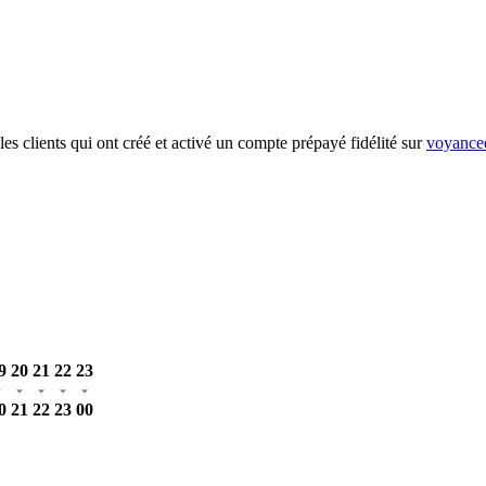
es clients qui ont créé et activé un compte prépayé fidélité sur
voyanced
9
20
21
22
23
0
21
22
23
00