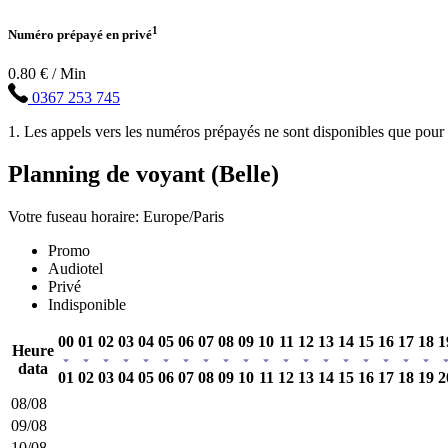
1
Numéro prépayé en privé
0.80 € / Min
0367 253 745
1. Les appels vers les numéros prépayés ne sont disponibles que pour l
Planning de voyant (Belle)
Votre fuseau horaire: Europe/Paris
Promo
Audiotel
Privé
Indisponible
00
01
02
03
04
05
06
07
08
09
10
11
12
13
14
15
16
17
18
1
Heure
data
01
02
03
04
05
06
07
08
09
10
11
12
13
14
15
16
17
18
19
2
08/08
09/08
10/08