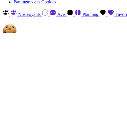
Paramètres des Cookies
Nos voyants
Avis
Planning
Favori
Autorisez-nous à utiliser les cookies
En cliquant sur 'Accepter', vous acceptez d'enregistrer des cookies sur v
savoir plus et retirer votre consentement à tout moment en visitant
la P
Gérer
Accepter
Réglages RGPD: Gestion Des Cookies
Session
Le cookie de session est essentiel au fonctionnement de ce site et ne p
Analytics
Les cookies Analytics, provenant du tiers, ont pour finalité de recueill