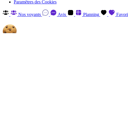
Paramètres des Cookies
Nos voyants
Avis
Planning
Favori
Autorisez-nous à utiliser les cookies
En cliquant sur 'Accepter', vous acceptez d'enregistrer des cookies sur v
savoir plus et retirer votre consentement à tout moment en visitant
la P
Gérer
Accepter
Réglages RGPD: Gestion Des Cookies
Session
Le cookie de session est essentiel au fonctionnement de ce site et ne p
Analytics
Les cookies Analytics, provenant du tiers, ont pour finalité de recueill