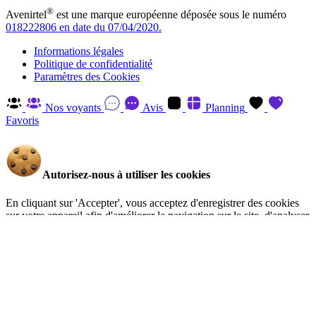
®
Avenirtel
est une marque européenne déposée sous le numéro
018222806 en date du 07/04/2020.
Informations légales
Politique de confidentialité
Paramètres des Cookies
Nos voyants
Avis
Planning
Favoris
Autorisez-nous à utiliser les cookies
En cliquant sur 'Accepter', vous acceptez d'enregistrer des cookies
sur votre appareil afin d'améliorer la navigation sur le site, d'analyser
l'utilisation du site et d'aider à nos efforts de marketing. Vous pouvez
en savoir plus et retirer votre consentement à tout moment en visitant
la Politique de confidentialité
.
Gérer
Accepter
Réglages RGPD: Gestion Des Cookies