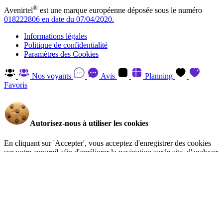
®
Avenirtel
est une marque européenne déposée sous le numéro
018222806 en date du 07/04/2020.
Informations légales
Politique de confidentialité
Paramètres des Cookies
Nos voyants
Avis
Planning
Favoris
Autorisez-nous à utiliser les cookies
En cliquant sur 'Accepter', vous acceptez d'enregistrer des cookies
sur votre appareil afin d'améliorer la navigation sur le site, d'analyser
l'utilisation du site et d'aider à nos efforts de marketing. Vous pouvez
en savoir plus et retirer votre consentement à tout moment en visitant
la Politique de confidentialité
.
Gérer
Accepter
Réglages RGPD: Gestion Des Cookies