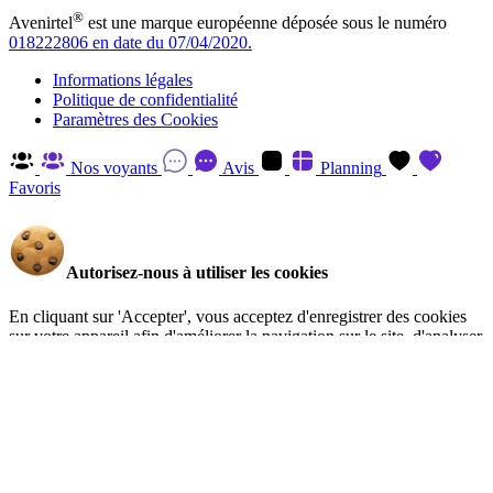
®
Avenirtel
est une marque européenne déposée sous le numéro
018222806 en date du 07/04/2020.
Informations légales
Politique de confidentialité
Paramètres des Cookies
Nos voyants
Avis
Planning
Favoris
Autorisez-nous à utiliser les cookies
En cliquant sur 'Accepter', vous acceptez d'enregistrer des cookies
sur votre appareil afin d'améliorer la navigation sur le site, d'analyser
l'utilisation du site et d'aider à nos efforts de marketing. Vous pouvez
en savoir plus et retirer votre consentement à tout moment en visitant
la Politique de confidentialité
.
Gérer
Accepter
Réglages RGPD: Gestion Des Cookies