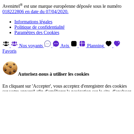
®
Avenirtel
est une marque européenne déposée sous le numéro
018222806 en date du 07/04/2020.
Informations légales
Politique de confidentialité
Paramètres des Cookies
Nos voyants
Avis
Planning
Favoris
Autorisez-nous à utiliser les cookies
En cliquant sur 'Accepter', vous acceptez d'enregistrer des cookies
sur votre appareil afin d'améliorer la navigation sur le site, d'analyser
l'utilisation du site et d'aider à nos efforts de marketing. Vous pouvez
en savoir plus et retirer votre consentement à tout moment en visitant
la Politique de confidentialité
.
Gérer
Accepter
Réglages RGPD: Gestion Des Cookies