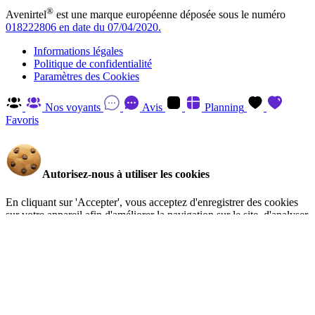
®
Avenirtel
est une marque européenne déposée sous le numéro
018222806 en date du 07/04/2020.
Informations légales
Politique de confidentialité
Paramètres des Cookies
Nos voyants
Avis
Planning
Favoris
Autorisez-nous à utiliser les cookies
En cliquant sur 'Accepter', vous acceptez d'enregistrer des cookies
sur votre appareil afin d'améliorer la navigation sur le site, d'analyser
l'utilisation du site et d'aider à nos efforts de marketing. Vous pouvez
en savoir plus et retirer votre consentement à tout moment en visitant
la Politique de confidentialité
.
Gérer
Accepter
Réglages RGPD: Gestion Des Cookies