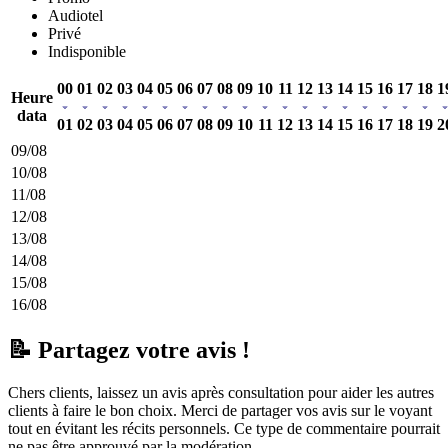
Audiotel
Privé
Indisponible
00
01
02
03
04
05
06
07
08
09
10
11
12
13
14
15
16
17
18
1
Heure
data
01
02
03
04
05
06
07
08
09
10
11
12
13
14
15
16
17
18
19
2
09/08
10/08
11/08
12/08
13/08
14/08
15/08
16/08
📝 Partagez votre avis !
Chers clients, laissez un avis après consultation pour aider les autres
clients à faire le bon choix. Merci de partager vos avis sur le voyant
tout en évitant les récits personnels. Ce type de commentaire pourrait
ne pas être approuvé par la modération.