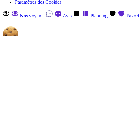
Paramètres des Cookies
Nos voyants
Avis
Planning
Favori
Autorisez-nous à utiliser les cookies
En cliquant sur 'Accepter', vous acceptez d'enregistrer des cookies sur v
savoir plus et retirer votre consentement à tout moment en visitant
la P
Gérer
Accepter
Réglages RGPD: Gestion Des Cookies
Session
Le cookie de session est essentiel au fonctionnement de ce site et ne p
Analytics
Les cookies Analytics, provenant du tiers, ont pour finalité de recueill