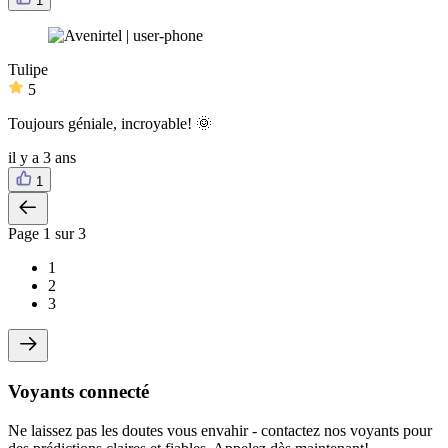
1
Tulipe
5
Toujours géniale, incroyable! 🌞
il y a 3 ans
1
Page
1
sur 3
1
2
3
Voyants connecté
Ne laissez pas les doutes vous envahir - contactez nos voyants pour