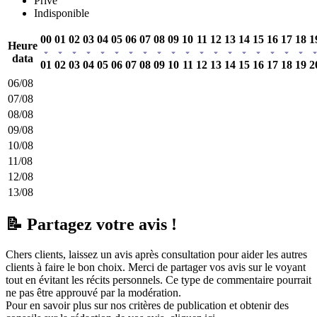
Privé
Indisponible
00
01
02
03
04
05
06
07
08
09
10
11
12
13
14
15
16
17
18
1
Heure
data
01
02
03
04
05
06
07
08
09
10
11
12
13
14
15
16
17
18
19
2
06/08
07/08
08/08
09/08
10/08
11/08
12/08
13/08
📝 Partagez votre avis !
Chers clients, laissez un avis après consultation pour aider les autres
clients à faire le bon choix. Merci de partager vos avis sur le voyant
tout en évitant les récits personnels. Ce type de commentaire pourrait
ne pas être approuvé par la modération.
Pour en savoir plus sur nos critères de publication et obtenir des