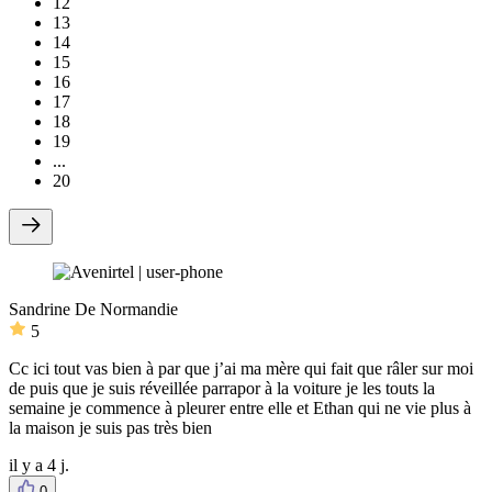
12
13
14
15
16
17
18
19
...
20
Sandrine De Normandie
5
Cc ici tout vas bien à par que j’ai ma mère qui fait que râler sur moi
de puis que je suis réveillée parrapor à la voiture je les touts la
semaine je commence à pleurer entre elle et Ethan qui ne vie plus à
la maison je suis pas très bien
il y a 4 j.
0