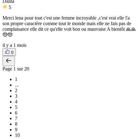
Dalila
5
Merci lena pour tout c'est une femme incroyable ,c'est vrai elle l'a
son propre caractère comme tout le monde mais elle ne fais pas de
complaisance elle dit ce qu'elle voit bon ou mauvaise A bientôt 🙏🙏
😍😍
il y a 1 mois
0
Page
1
sur 20
1
...
2
3
4
5
6
7
8
9
10