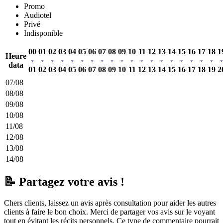
Promo
Audiotel
Privé
Indisponible
00
01
02
03
04
05
06
07
08
09
10
11
12
13
14
15
16
17
18
1
Heure
data
01
02
03
04
05
06
07
08
09
10
11
12
13
14
15
16
17
18
19
2
07/08
08/08
09/08
10/08
11/08
12/08
13/08
14/08
📝 Partagez votre avis !
Chers clients, laissez un avis après consultation pour aider les autres
clients à faire le bon choix. Merci de partager vos avis sur le voyant
tout en évitant les récits personnels. Ce type de commentaire pourrait